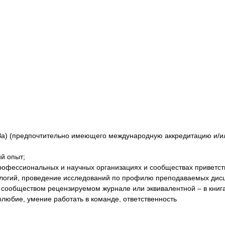
УЗа) (предпочтительно имеющего международную аккредитацию и/и
й опыт;
рофессиональных и научных организациях и сообществах приветст
ологий, проведение исследований по профилю преподаваемых дис
ообществом рецензируемом журнале или эквивалентной – в книгах
долюбие, умение работать в команде, ответственность