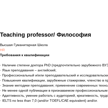
Teaching professor/ Философия
Высшая Гуманитарная Школа
HR
Требования к квалификации
· Наличие степени доктора PhD (предпочтительно зарубежного В
· Язык преподавания – английский;
· Профессиональный и/или преподавательский и исследовательски
· Повышения квалификации, зарубежные стажировки, членство в п
· Знание методики преподавания; применение современных техн
· Не менее одной публикации в признаваемом профессиональным с
· Адаптивность, умение работать с аудиторией, креативность, тру
· IELTS no less than 7,0 (and/or TOEFL/CAE equivalent) and/or.