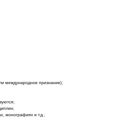
ли международное признание);
вуются;
циплин;
, монографиях и т.д.;