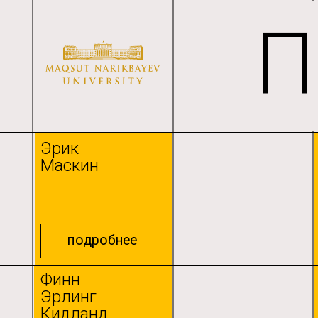
Поч
Эрик
Шириш
Маскин
Манаклан
Сони
подробнее
подробнее
Финн
Тугжанов Ерал
Эрлинг
Лукпанович
Кидланд
подробнее
подробнее
Ричард Сойер
Риад Мальки